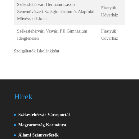
Székesfehérvári Hermann László
Fiastyúk
Zeneművészeti Szakgimnázium és Alapfokú
Udvarház
Művészeti Iskola
Székesfehérvári Vasvári Pál Gimnázium
Fiastyúk
Ideiglenesen
Udvarház
Szolgáltatók Iskolánkként
Hírek
Székesfehérvár Városportál
Magyarország Kormánya
Állami Számvevőszék