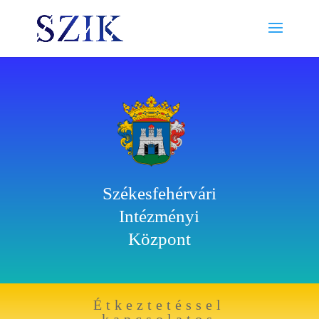
Székesfehérvári
Intézményi
Központ
Étkeztetéssel