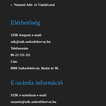
Nemzeti Adó- és Vámhivatal
Elérhetőség
SZIK központ e-mail:
szik@szik.szekesfehervar.hu
Telefonszám
06-22-511-311
Cím:
8000 Székesfehérvár, Budai út 90.
E-számla információ
SZIK e-számlázás e-mail:
eszamla@szik.szekesfehervar.hu