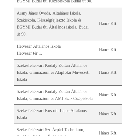
EGYMI Budai úti Középiskola Budai út 90.
Arany János Óvoda, Általános Iskola,
Szakiskola, Készségfejlesztő Iskola és
Háncs Kft.
EGYMI Budai úti Általános iskola, Budai
út 90.
Hétvezér Általános Iskola
Háncs Kft.
Hétvezér tér 1.
Székesfehérvári Kodály Zoltán Általános
Iskola, Gimnázium és Alapfokú Művészeti
Háncs Kft.
Iskola
Székesfehérvári Kodály Zoltán Általános
Háncs Kft.
Iskola, Gimnázium és AMI Szakközépiskola
Székesfehérvári Kossuth Lajos Általános
Háncs Kft.
Iskola
Székesfehérvári Szc Árpád Technikum,
Háncs Kft.