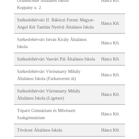
Grundschule Általános Iskola
Háncs Kft.
Koppány u. 2.
Székesfehérvári II. Rákóczi Ferenc Magyar-
Háncs Kft.
Angol Két Tanítási Nyelvű Általános Iskola
Székesfehérvári István Király Általános
Háncs Kft.
Iskola
Székesfehérvári Vasvári Pál Általános Iskola
Háncs Kft.
Székesfehérvári Vörösmarty Mihály
Háncs Kft.
Általános Iskola (Farkasvermi út)
Székesfehérvári Vörösmarty Mihály
Háncs Kft.
Általános Iskola (Ligetsor)
Tóparti Gimnázium és Művészeti
Háncs Kft.
Szakgimnázium
Tóvárosi Általános Iskola
Háncs Kft.