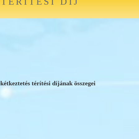
ÉRÍTÉSI DÍJ
étkeztetés térítési díjának összegei