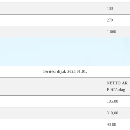
100
270
1.060
Térítési díjak 2025.01.01.
NETTÓ ÁR
Ft/fő/adag
105,00
310,00
90,00