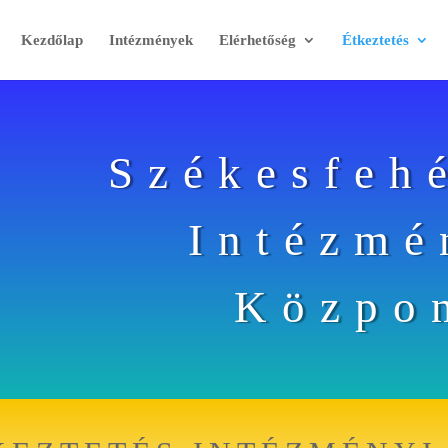
Kezdőlap
Intézmények
Elérhetőség
Étkeztetés
Székesfeh
Intézmé
Közpo