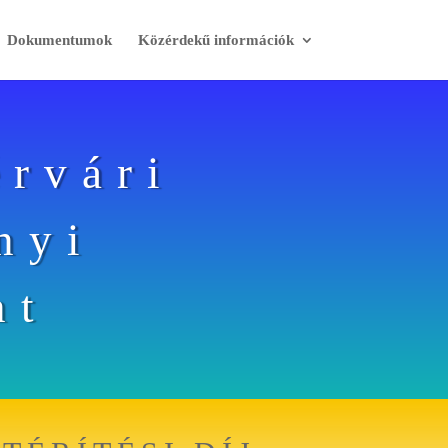
Dokumentumok
Közérdekű információk
érvári
nyi
nt