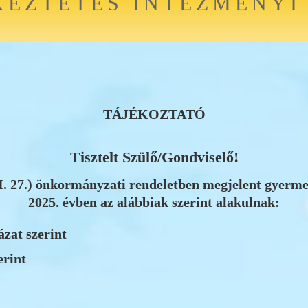
EZTETÉS INTÉZMÉNYI T
TÁJÉKOZTATÓ
Tisztelt Szülő/Gondviselő!
. 27.) önkormányzati rendeletben megjelent gyermek
2025. évben az alábbiak szerint alakulnak:
ázat szerint
erint