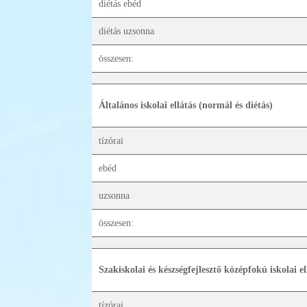
diétás ebéd
diétás uzsonna
összesen:
Általános iskolai ellátás (normál és diétás)
tízórai
ebéd
uzsonna
összesen:
Szakiskolai és készségfejlesztő középfokú iskolai el
tízórai