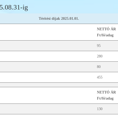
5.08.31-ig
Térítési díjak 2025.01.01.
NETTÓ ÁR
Ft/fő/adag
95
280
80
455
NETTÓ ÁR
Ft/fő/adag
130