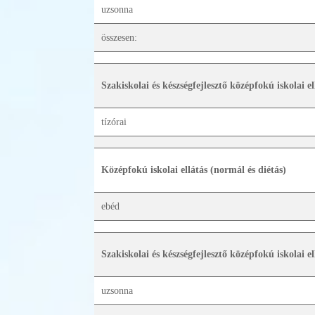
uzsonna
összesen:
Szakiskolai és készségfejlesztő középfokú iskolai el
tízórai
Középfokú iskolai ellátás (normál és diétás)
ebéd
Szakiskolai és készségfejlesztő középfokú iskolai el
uzsonna