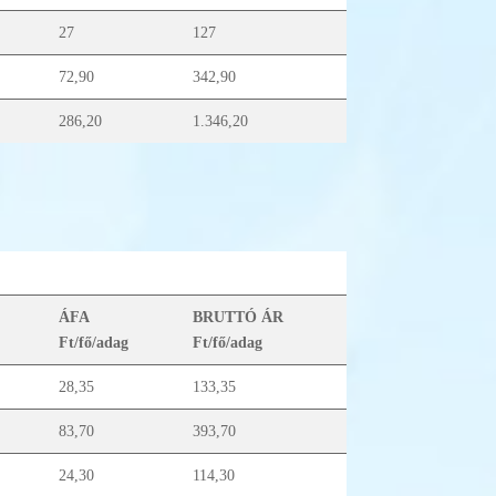
27
127
72,90
342,90
286,20
1.346,20
ÁFA
BRUTTÓ ÁR
Ft/fő/adag
Ft/fő/adag
28,35
133,35
83,70
393,70
24,30
114,30