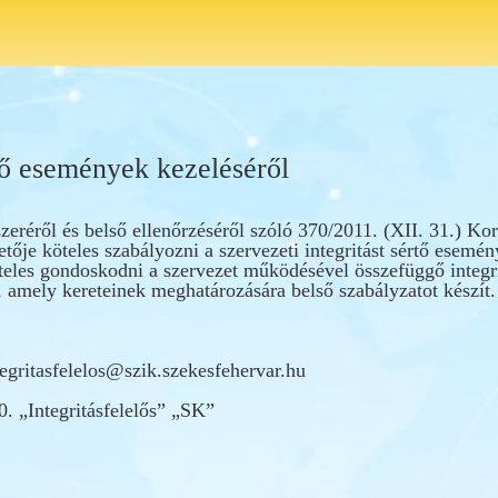
rtő események kezeléséről
zeréről és belső ellenőrzéséről szóló 370/2011. (XII. 31.) Ko
etője köteles szabályozni a szervezeti integritást sértő esemé
köteles gondoskodni a szervezet működésével összefüggő integ
l, amely kereteinek meghatározására belső szabályzatot készít.
tegritasfelelos@szik.szekesfehervar.hu
. „Integritásfelelős” „SK”