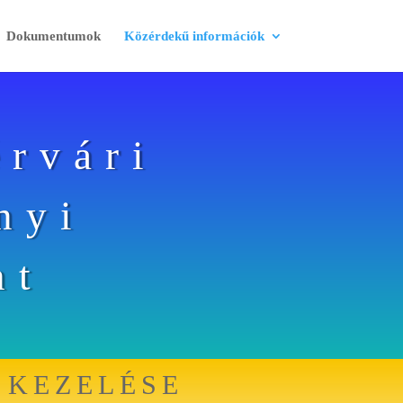
Dokumentumok
Közérdekű információk
érvári
nyi
nt
 KEZELÉSE