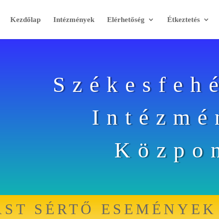
Kezdőlap
Intézmények
Elérhetőség
Étkeztetés
Székesfeh
Intézmé
Közpo
ÁST SÉRTŐ ESEMÉNYEK